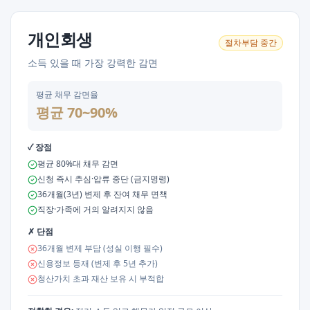
개인회생
절차부담
중간
소득 있을 때 가장 강력한 감면
평균 채무 감면율
평균 70~90%
✓ 장점
평균 80%대 채무 감면
신청 즉시 추심·압류 중단 (금지명령)
36개월(3년) 변제 후 잔여 채무 면책
직장·가족에 거의 알려지지 않음
✗ 단점
36개월 변제 부담 (성실 이행 필수)
신용정보 등재 (변제 후 5년 추가)
청산가치 초과 재산 보유 시 부적합