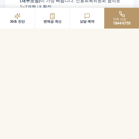
(채무조정)
이 가장 빠릅니다. 신용회복위원회 협의로
1~2개월 내 확정.
전화 상담
30초 진단
변제금 계산
상담 예약
1844-0755
정기 소득 있음 · 채무 과중 (가장 많은 케이스)
월급·사업소득은 있지만 매월 변제가 어려운 분께는
개인회생
이 가장 강력한 해법입니다. 평균 80%대 감면
+ 36개월 변제.
소득 없음·회복 어려움
실직·폐업·고령·만성질환 등으로 소득 회복이 어렵다면
개인파산·면책
이 유일한 해법입니다. 채무 전액 소멸.
📊 상황별 가이드
연체 1~3개월·채무 1억↓
→ 워크아웃 (가장 빠름)