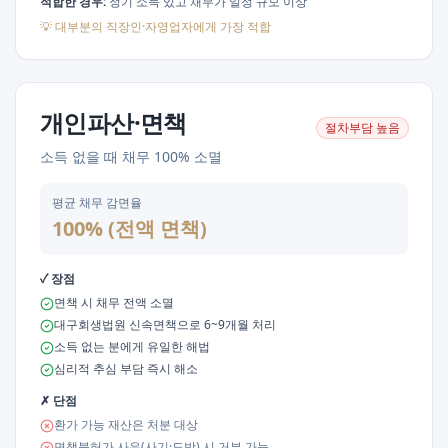
적합한 경우:
정기 소득 있고 채무가 일정 규모 이상
💡
대부분의 직장인·자영업자에게 가장 적합
개인파산·면책
절차부담
높음
소득 없을 때 채무 100% 소멸
평균 채무 감면율
100% (전액 면책)
✓ 장점
면책 시 채무 전액 소멸
대구회생법원 신속면책으로 6~9개월 처리
소득 없는 분에게 유일한 해법
심리적 추심 부담 즉시 해소
✗ 단점
환가 가능 재산은 처분 대상
면책불허가 사유(사기·도박) 시 거부 가능