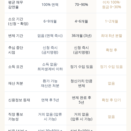
평균 채무
이자 100%·
100% 면책
70~90%
감면율
원금 0~30%
소요 기간
6~9개월
4~6개월
1~2개월
(신청 ~ 확정)
변제 기간
없음 (면책 즉시)
36개월 (3년)
최대 8년 분할
추심 중단
신청 즉시
신청 즉시
확정 후
시점
(금지명령)
(금지명령)
소득 없음·
소득 요건
정기 수입 있음
정기 수입 있음
최저생계비 이하
환가 가능
청산가치 만큼
재산 처분
없음
재산은 처분
변제
변제 완료 후
신용정보 등재
면책 후 5년
확정 후 단기
5년
직장 통보
거의 없음 (압류
거의 없음
없음
가능성
시 가능)
(압류 시 가능)
비용 (실비 +
실비 30~50만 +
실비 5~10만 +