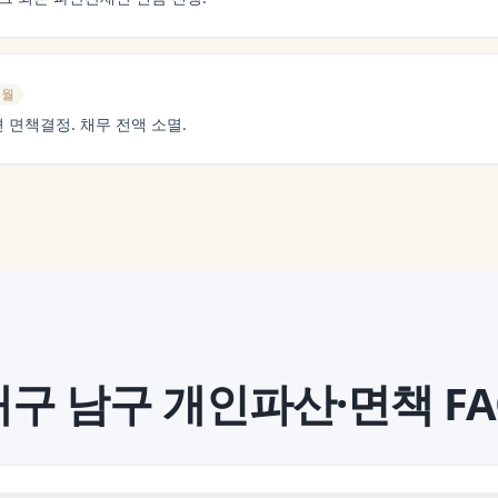
개월
 면책결정. 채무 전액 소멸.
대구 남구
개인파산·면책
FA