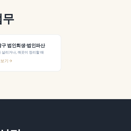
업무
남구
법인회생·법인파산
 살리거나, 깨끗이 정리할 때
 보기