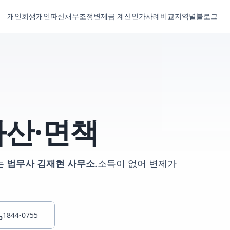
개인회생
개인파산
채무조정
변제금 계산
인가사례
비교
지역별
블로그
산·면책
는
법무사 김재현 사무소
.
소득이 없어 변제가
1844-0755