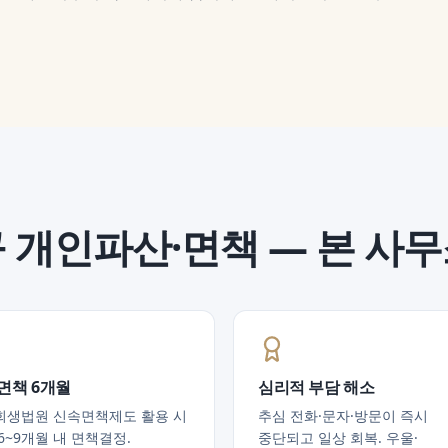
구
개인파산·면책
— 본 사
면책 6개월
심리적 부담 해소
회생법원 신속면책제도 활용 시
추심 전화·문자·방문이 즉시
6~9개월 내 면책결정.
중단되고 일상 회복. 우울·