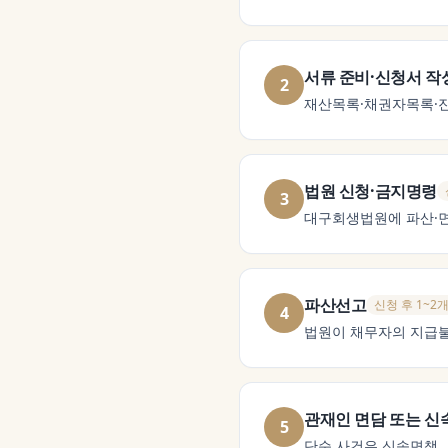
서류 준비·신청서 작
2
재산목록·채권자목록·
법원 신청·금지명령
3
대구회생법원에 파산·면
파산선고
신청 후 1~2
4
법원이 채무자의 지급불
관재인 면담 또는 신
5
단순 사건은 신속면책, 