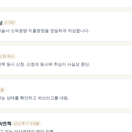
성
2~3주
진술서·소득증명·지출증명을 정밀하게 작성합니다.
신청 즉시
책 동시 신청. 신청과 동시에 추심이 사실상 중단.
개월
능 상태를 확인하고 파산선고를 내림.
속면책
선고 후 1~3개월
그 외는 파산관재인 면담 진행.