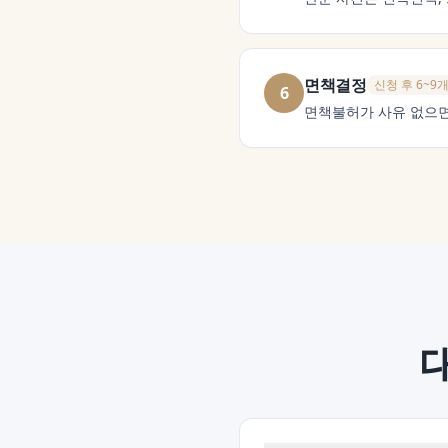
면책결정
신청 후 6~9
6
면책불허가 사유 없으면