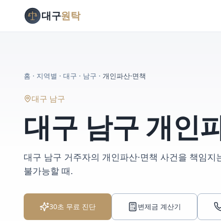
대구
원탁
홈
·
지역별
·
대구
·
남구
·
개인파산·면책
대구 남구
대구 남구
개인파
대구 남구
거주자의
개인파산·면책
사건을 책임지
불가능할 때
.
30초 무료 진단
변제금 계산기