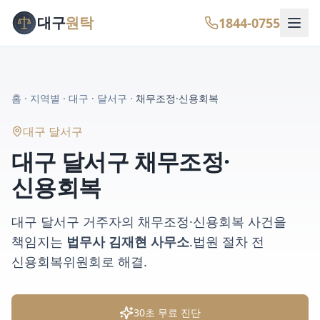
대구
원탁
1844-0755
홈
·
지역별
·
대구
·
달서구
·
채무조정·신용회복
대구 달서구
대구 달서구
채무조정·
신용회복
대구 달서구
거주자의
채무조정·신용회복
사건을
책임지는
법무사 김재현 사무소
.
법원 절차 전
신용회복위원회로 해결
.
30초 무료 진단