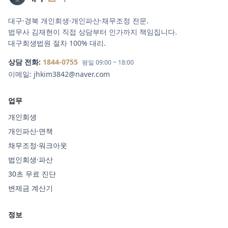
대구·경북 개인회생·개인파산·채무조정 전문.
법무사 김재현이 직접 상담부터 인가까지 책임집니다.
대구회생법원 절차 100% 대리.
상담 전화:
1844-0755
평일 09:00 ~ 18:00
이메일:
jhkim3842@naver.com
업무
개인회생
개인파산·면책
채무조정·워크아웃
법인회생·파산
30초 무료 진단
변제금 계산기
정보