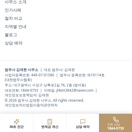
사무소 소개
인가사례
절차 비교
지역별 안내
블로그
상담 예약
법무사 김재현 사무소
|
대표 법무사
:
김재현
사업자등록번호:
449-07-01580
| 법무사 등록번호:
제10114호
(대한법무사협회)
주소:
대구광역시 수성구 상록로2길 76, 2층 (범어동)
대표전화:
1844-0755
| 이메일:
jhkim3842@naver.com
|
개인정보보호책임자:
김재현
©
2026
법무사 김재현 사무소
. All rights reserved.
개인정보처리방침
이용약관
연락처
전화 상담
30초 진단
변제금 계산
상담 예약
1844-0755