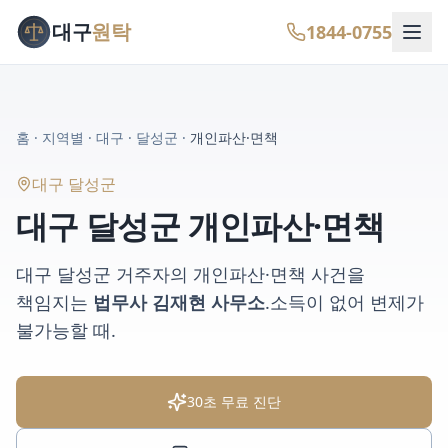
대구
원탁
1844-0755
홈
·
지역별
·
대구
·
달성군
·
개인파산·면책
대구 달성군
대구 달성군
개인파산·면책
대구 달성군
거주자의
개인파산·면책
사건을
책임지는
법무사 김재현 사무소
.
소득이 없어 변제가
불가능할 때
.
30초 무료 진단