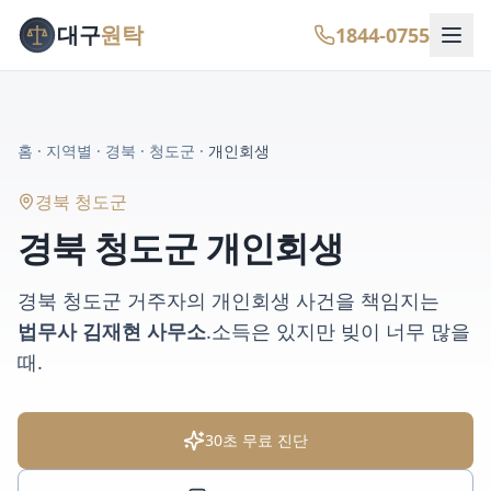
대구
원탁
1844-0755
홈
·
지역별
·
경북
·
청도군
·
개인회생
경북 청도군
경북 청도군
개인회생
경북 청도군
거주자의
개인회생
사건을 책임지는
법무사 김재현 사무소
.
소득은 있지만 빚이 너무 많을
때
.
30초 무료 진단