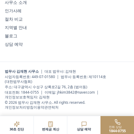
사무소 소개
인가사례
절차 비교
지역별 안내
블로그
상담 예약
법무사 김재현 사무소
|
대표 법무사
:
김재현
사업자등록번호:
449-07-01580
| 법무사 등록번호:
제10114호
(대한법무사협회)
주소:
대구광역시 수성구 상록로2길 76, 2층 (범어동)
대표전화:
1844-0755
| 이메일:
jhkim3842@naver.com
|
개인정보보호책임자:
김재현
©
2026
법무사 김재현 사무소
. All rights reserved.
개인정보처리방침
이용약관
연락처
전화 상담
30초 진단
변제금 계산
상담 예약
1844-0755