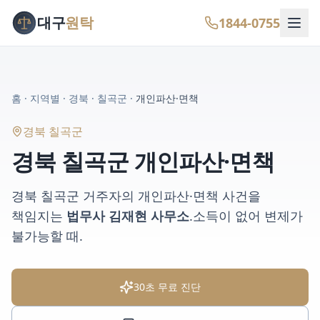
대구
원탁
1844-0755
홈
·
지역별
·
경북
·
칠곡군
·
개인파산·면책
경북 칠곡군
경북 칠곡군
개인파산·면책
경북 칠곡군
거주자의
개인파산·면책
사건을
책임지는
법무사 김재현 사무소
.
소득이 없어 변제가
불가능할 때
.
30초 무료 진단