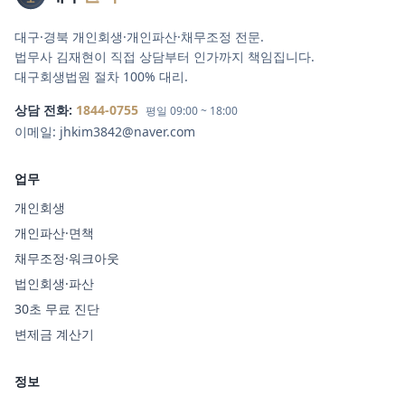
대구·경북 개인회생·개인파산·채무조정 전문.
법무사 김재현이 직접 상담부터 인가까지 책임집니다.
대구회생법원 절차 100% 대리.
상담 전화:
1844-0755
평일 09:00 ~ 18:00
이메일:
jhkim3842@naver.com
업무
개인회생
개인파산·면책
채무조정·워크아웃
법인회생·파산
30초 무료 진단
변제금 계산기
정보