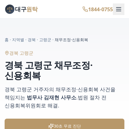
대구
원탁
1844-0755
홈
·
지역별
·
경북
·
고령군
·
채무조정·신용회복
경북 고령군
경북 고령군
채무조정·
신용회복
경북 고령군
거주자의
채무조정·신용회복
사건을
책임지는
법무사 김재현 사무소
.
법원 절차 전
신용회복위원회로 해결
.
30초 무료 진단