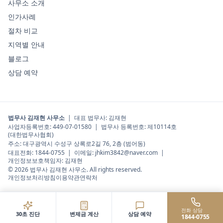
사무소 소개
인가사례
절차 비교
지역별 안내
블로그
상담 예약
법무사 김재현 사무소
|
대표 법무사
:
김재현
사업자등록번호:
449-07-01580
| 법무사 등록번호:
제10114호
(대한법무사협회)
주소:
대구광역시 수성구 상록로2길 76, 2층 (범어동)
대표전화:
1844-0755
| 이메일:
jhkim3842@naver.com
|
개인정보보호책임자:
김재현
©
2026
법무사 김재현 사무소
. All rights reserved.
개인정보처리방침
이용약관
연락처
전화 상담
30초 진단
변제금 계산
상담 예약
1844-0755