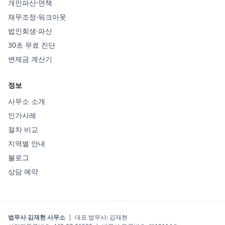
개인파산·면책
채무조정·워크아웃
법인회생·파산
30초 무료 진단
변제금 계산기
정보
사무소 소개
인가사례
절차 비교
지역별 안내
블로그
상담 예약
법무사 김재현 사무소
|
대표 법무사
:
김재현