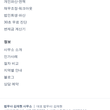
개인파산·면책
채무조정·워크아웃
법인회생·파산
30초 무료 진단
변제금 계산기
정보
사무소 소개
인가사례
절차 비교
지역별 안내
블로그
상담 예약
법무사 김재현 사무소
|
대표 법무사
:
김재현