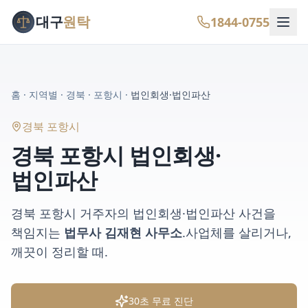
대구
원탁
1844-0755
홈
·
지역별
·
경북
·
포항시
·
법인회생·법인파산
경북 포항시
경북 포항시
법인회생·
법인파산
경북 포항시
거주자의
법인회생·법인파산
사건을
책임지는
법무사 김재현 사무소
.
사업체를 살리거나,
깨끗이 정리할 때
.
30초 무료 진단