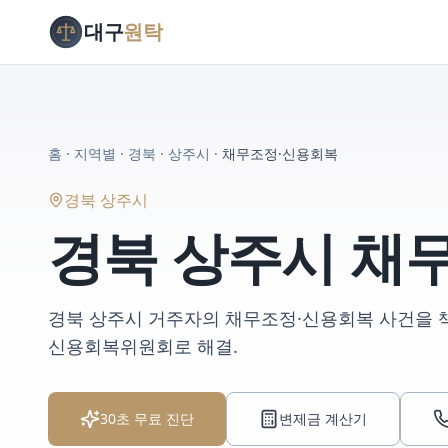
대구
원탁
홈
·
지역별
·
경북
·
상주시
·
채무조정·신용회복
경북 상주시
경북 상주시
채
경북 상주시
거주자의
채무조정·신용회복
사건을 
신용회복위원회로 해결
.
30초 무료 진단
변제금 계산기