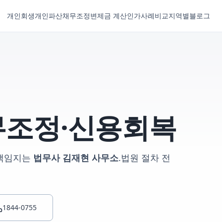
개인회생
개인파산
채무조정
변제금 계산
인가사례
비교
지역별
블로그
무조정·신용회복
책임지는
법무사 김재현 사무소
.
법원 절차 전
1844-0755