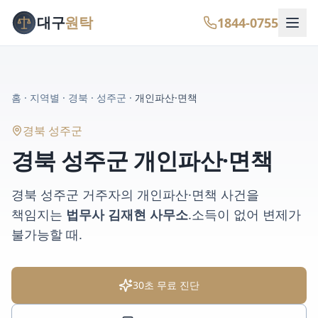
대구
원탁
1844-0755
홈
·
지역별
·
경북
·
성주군
·
개인파산·면책
경북 성주군
경북 성주군
개인파산·면책
경북 성주군
거주자의
개인파산·면책
사건을
책임지는
법무사 김재현 사무소
.
소득이 없어 변제가
불가능할 때
.
30초 무료 진단