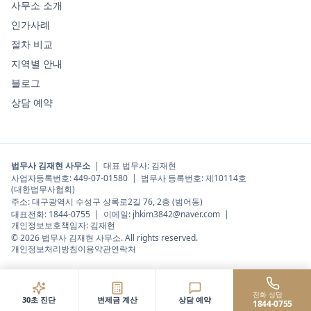
사무소 소개
인가사례
절차 비교
지역별 안내
블로그
상담 예약
법무사 김재현 사무소
|
대표 법무사
:
김재현
사업자등록번호:
449-07-01580
| 법무사 등록번호:
제10114호
(대한법무사협회)
주소:
대구광역시 수성구 상록로2길 76, 2층 (범어동)
대표전화:
1844-0755
| 이메일:
jhkim3842@naver.com
|
개인정보보호책임자:
김재현
©
2026
법무사 김재현 사무소
. All rights reserved.
개인정보처리방침
이용약관
연락처
전화 상담
30초 진단
변제금 계산
상담 예약
1844-0755