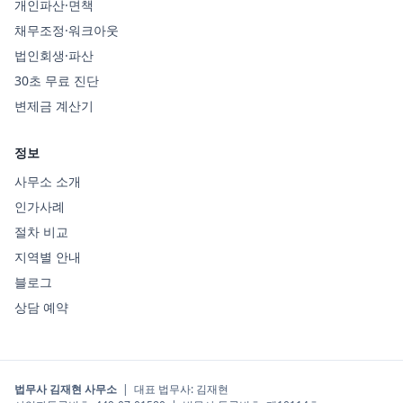
개인파산·면책
채무조정·워크아웃
법인회생·파산
30초 무료 진단
변제금 계산기
정보
사무소 소개
인가사례
절차 비교
지역별 안내
블로그
상담 예약
법무사 김재현 사무소
|
대표 법무사
:
김재현