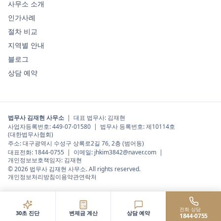
사무소 소개
인가사례
절차 비교
지역별 안내
블로그
상담 예약
법무사 김재현 사무소
|
대표 법무사
:
김재현
사업자등록번호:
449-07-01580
| 법무사 등록번호:
제10114호
(대한법무사협회)
주소:
대구광역시 수성구 상록로2길 76, 2층 (범어동)
대표전화:
1844-0755
| 이메일:
jhkim3842@naver.com
|
개인정보보호책임자:
김재현
©
2026
법무사 김재현 사무소
. All rights reserved.
개인정보처리방침
이용약관
연락처
전화 상담
30초 진단
변제금 계산
상담 예약
1844-0755