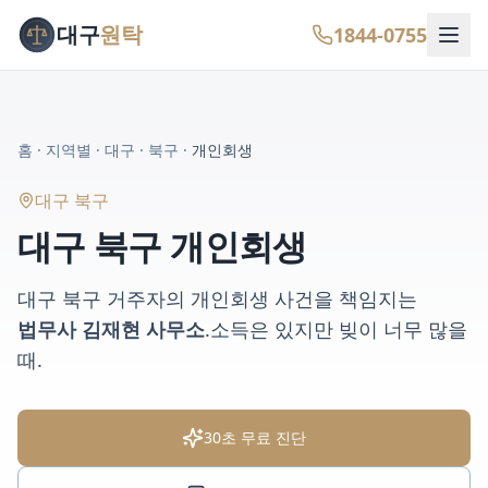
대구
원탁
1844-0755
홈
·
지역별
·
대구
·
북구
·
개인회생
대구 북구
대구 북구
개인회생
대구 북구
거주자의
개인회생
사건을 책임지는
법무사 김재현 사무소
.
소득은 있지만 빚이 너무 많을
때
.
30초 무료 진단