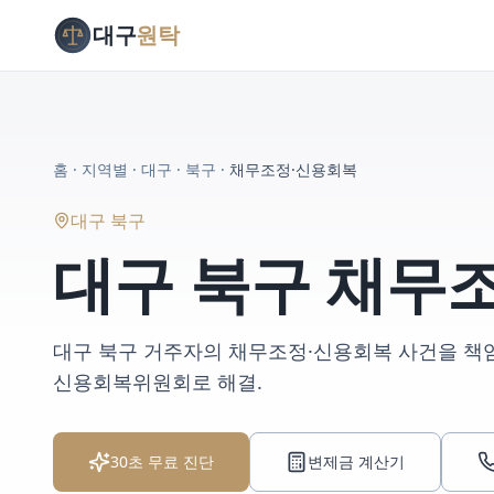
대구
원탁
홈
·
지역별
·
대구
·
북구
·
채무조정·신용회복
대구 북구
대구 북구
채무조
대구 북구
거주자의
채무조정·신용회복
사건을 책
신용회복위원회로 해결
.
30초 무료 진단
변제금 계산기