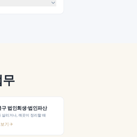
업무
북구
법인회생·법인파산
 살리거나, 깨끗이 정리할 때
 보기