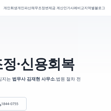
개인회생
개인파산
채무조정
변제금 계산
인가사례
비교
지역별
블로그
정·신용회복
임지는
법무사 김재현 사무소
.
법원 절차 전
1844-0755