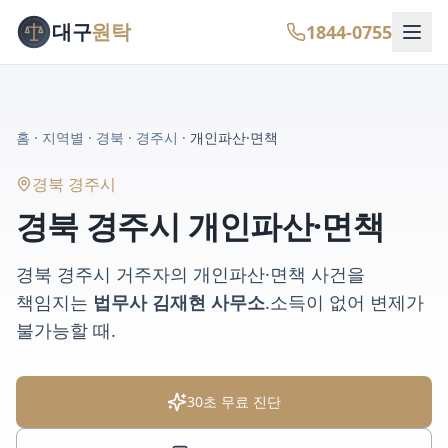
대구
원탁
1844-0755
홈
·
지역별
·
경북
·
경주시
·
개인파산·면책
경북 경주시
경북 경주시
개인파산·면책
경북 경주시
거주자의
개인파산·면책
사건을
책임지는
법무사 김재현 사무소
.
소득이 없어 변제가
불가능할 때
.
30초 무료 진단