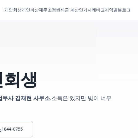
개인회생
개인파산
채무조정
변제금 계산
인가사례
비교
지역별
블로그
인회생
법무사 김재현 사무소
.
소득은 있지만 빚이 너무
1844-0755