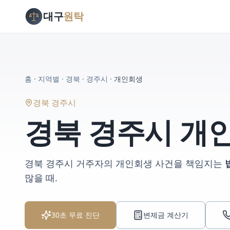
대구
원탁
홈
·
지역별
·
경북
·
경주시
·
개인회생
경북 경주시
경북 경주시
개
경북 경주시
거주자의
개인회생
사건을 책임지는
많을 때
.
30초 무료 진단
변제금 계산기