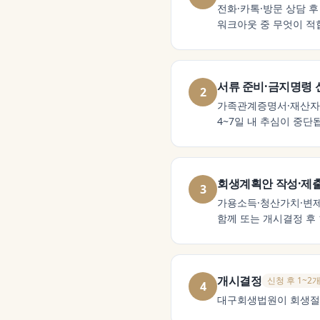
전화·카톡·방문 상담 후
워크아웃 중 무엇이 적
서류 준비·금지명령 
2
가족관계증명서·재산자료
4~7일 내 추심이 중단
회생계획안 작성·제
3
가용소득·청산가치·변제
함께 또는 개시결정 후 1
개시결정
신청 후 1~2
4
대구회생법원이 회생절차