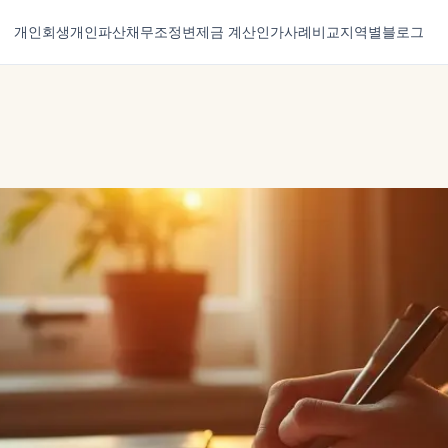
개인회생
개인파산
채무조정
변제금 계산
인가사례
비교
지역별
블로그