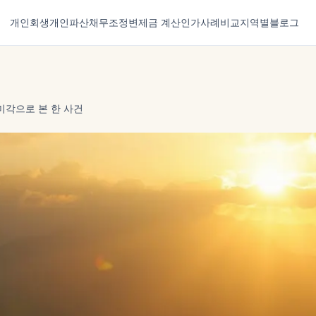
개인회생
개인파산
채무조정
변제금 계산
인가사례
비교
지역별
블로그
미각으로 본 한 사건