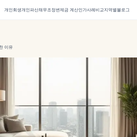
개인회생
개인파산
채무조정
변제금 계산
인가사례
비교
지역별
블로그
한 이유